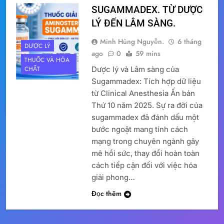
SUGAMMADEX. TỪ DƯỢC
LÝ ĐẾN LÂM SÀNG.
Minh Hùng Nguyễn.
6 tháng
DƯỢC LÝ
ago
0
59 mins
THUỐC VÀ HÓA
Dược lý và Lâm sàng của
CHẤT
Sugammadex: Tích hợp dữ liệu
từ Clinical Anesthesia Ấn bản
Thứ 10 năm 2025. Sự ra đời của
sugammadex đã đánh dấu một
bước ngoặt mang tính cách
mạng trong chuyên ngành gây
mê hồi sức, thay đổi hoàn toàn
cách tiếp cận đối với việc hóa
giải phong…
Đọc thêm