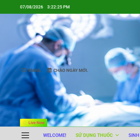
Skip
07/08/2026
3:22:25 PM
to
content
EMAIL
CHÀO NGÀY MỚI.
Live Now
WELCOME!
SỬ DỤNG THUỐC
SINH