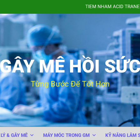
TIÊM NHẦM ACID TRANE
QUY TRÌNH THEO DÕI BỆNH 
Bảng kiểm An toàn Phẫu thuật của Tổ chức Y tế Thế giới
HỘI CHỨNG XI MĂNG – XƯƠNG TRONG GÂY MÊ PHẪU 
GÂY MÊ HỒI SỨ
TIÊM NHẦM ACID TRANE
QUY TRÌNH THEO DÕI BỆNH 
Từng Bước Để Tốt Hơn
 LÝ & GÂY MÊ
MÁY MÓC TRONG GM
KỸ NĂNG LÂM 