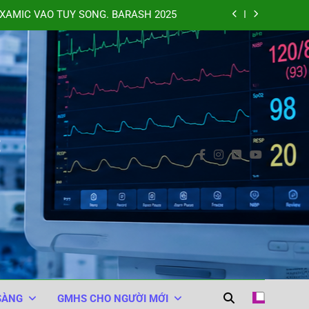
XAMIC VÀO TỦY SỐNG. BARASH 2025
NHÂN TRONG PHẪU THUẬT. MGH 2025
 (WHO Surgical Safety Checklist 2008)
THUẬT THAY KHỚP HÁNG. MGH 2025
C
XAMIC VÀO TỦY SỐNG. BARASH 2025
NHÂN TRONG PHẪU THUẬT. MGH 2025
SÀNG
GMHS CHO NGƯỜI MỚI