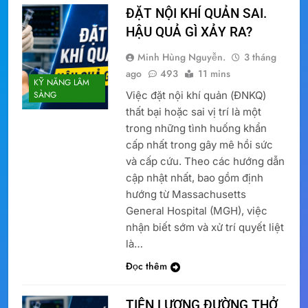
ĐẶT NỘI KHÍ QUẢN SAI.
HẬU QUẢ GÌ XẢY RA?
Minh Hùng Nguyễn.
3 tháng
ago
493
11 mins
KỸ NĂNG LÂM
Việc đặt nội khí quản (ĐNKQ)
SÀNG
thất bại hoặc sai vị trí là một
trong những tình huống khẩn
cấp nhất trong gây mê hồi sức
và cấp cứu. Theo các hướng dẫn
cập nhật nhất, bao gồm định
hướng từ Massachusetts
General Hospital (MGH), việc
nhận biết sớm và xử trí quyết liệt
là…
Đọc thêm
TIÊN LƯỢNG ĐƯỜNG THỞ