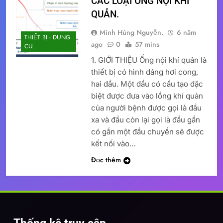
CÁC LOẠI ỐNG NỘI KHÍ
QUẢN.
Minh Hùng Nguyễn.
6 năm
THIẾT BỊ - DỤNG
ago
0
57 mins
CỤ.
1. GIỚI THIỆU Ống nội khí quản là
thiết bị có hình dáng hơi cong,
hai đầu. Một đầu có cấu tạo đặc
biệt được đưa vào lồng khí quản
của người bệnh được gọi là đầu
xa và đầu còn lại gọi là đầu gần
có gắn một đầu chuyển sẽ được
kết nối vào…
Đọc thêm
Thống kê truy cập