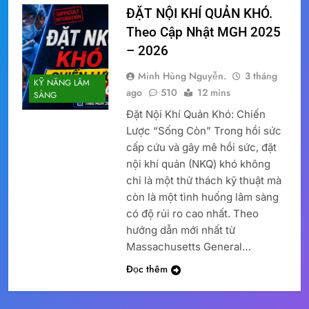
ĐẶT NỘI KHÍ QUẢN KHÓ.
Theo Cập Nhật MGH 2025
– 2026
Minh Hùng Nguyễn.
3 tháng
KỸ NĂNG LÂM
ago
510
12 mins
SÀNG
Đặt Nội Khí Quản Khó: Chiến
Lược “Sống Còn” Trong hồi sức
cấp cứu và gây mê hồi sức, đặt
nội khí quản (NKQ) khó không
chỉ là một thử thách kỹ thuật mà
còn là một tình huống lâm sàng
có độ rủi ro cao nhất. Theo
hướng dẫn mới nhất từ
Massachusetts General…
Đọc thêm