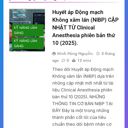
Huyết áp Động mạch
Không xâm lấn (NIBP) CẬP
NHẬT TỪ Clinical
KỸ NĂNG LÂM
SÀNG
Anesthesia phiên bản thứ
KỸ NĂNG LÂM
10 (2025).
SÀNG
Minh Hùng Nguyễn.
5 tháng
ago
0
13 mins
Theo dõi Huyết áp Động mạch
Không xâm lấn (NIBP) dựa trên
những cập nhật mới nhất từ tài
liệu Clinical Anesthesia phiên
bản thứ 10 (2025). NHỮNG
THÔNG TIN CƠ BẢN NIBP TẠI
ĐÂY Đây là một trong những
thành phần cốt lõi của tiêu
chuẩn theo dõi bệnh nhân cơ