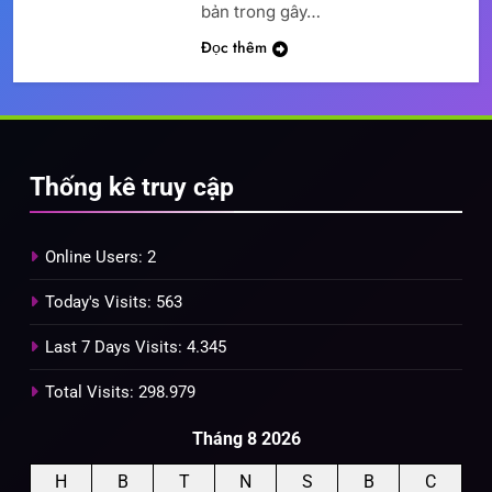
bản trong gây…
Đọc thêm
Thống kê truy cập
Online Users:
2
Today's Visits:
563
Last 7 Days Visits:
4.345
Total Visits:
298.979
Tháng 8 2026
H
B
T
N
S
B
C