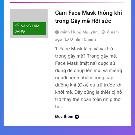
Cầm Face Mask thông khí
trong Gây mê Hồi sức
KỸ NĂNG LÂM
SÀNG
Minh Hùng Nguyễn.
6 năm
ago
0
10 mins
1. Face Mask là gì và vai trò
trong gây mê? Trong gây mê,
Face Mask (mặt nạ) được sử
dụng để chụp lên mũi và miệng
người bệnh nhằm cung cấp
dưỡng khí (Oxy) dự trữ trước khi
khởi mê. Đây cũng là thiết bị hỗ
trợ thay thế hoàn toàn nhịp thở
tự…
Đọc thêm