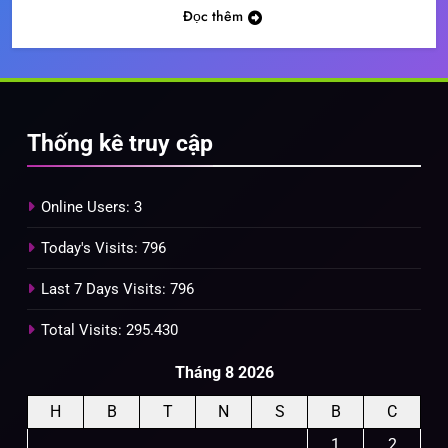
Đọc thêm
Thống kê truy cập
Online Users:
3
Today's Visits:
796
Last 7 Days Visits:
796
Total Visits:
295.430
Tháng 8 2026
H
B
T
N
S
B
C
1
2