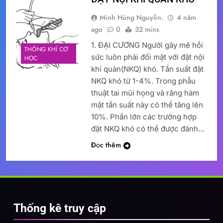
Minh Hùng Nguyễn.
4 năm
ago
0
32 mins
1. ĐẠI CƯƠNG Người gây mê hồi
THÔNG KHÍ CƠ
sức luôn phải đối mặt với đặt nội
HỌC
khí quản(NKQ) khó. Tần suất đặt
NKQ khó từ 1-4%. Trong phẫu
thuật tai mũi họng và răng hàm
mặt tần suất này có thể tăng lên
10%. Phần lớn các trường hợp
đặt NKQ khó có thể được đánh…
Đọc thêm
Thống kê truy cập