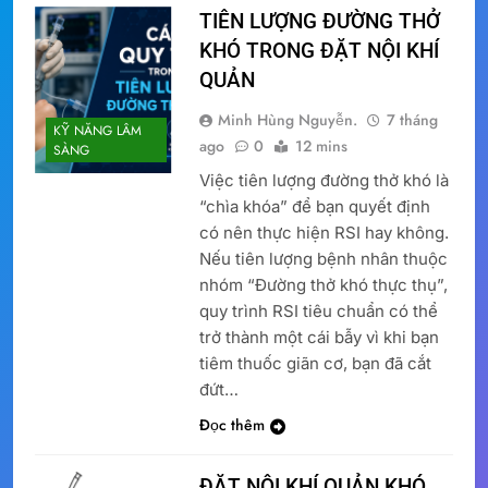
TIÊN LƯỢNG ĐƯỜNG THỞ
KHÓ TRONG ĐẶT NỘI KHÍ
QUẢN
Minh Hùng Nguyễn.
7 tháng
KỸ NĂNG LÂM
ago
0
12 mins
SÀNG
Việc tiên lượng đường thở khó là
“chìa khóa” để bạn quyết định
có nên thực hiện RSI hay không.
Nếu tiên lượng bệnh nhân thuộc
nhóm “Đường thở khó thực thụ”,
quy trình RSI tiêu chuẩn có thể
trở thành một cái bẫy vì khi bạn
tiêm thuốc giãn cơ, bạn đã cắt
đứt…
Đọc thêm
ĐẶT NỘI KHÍ QUẢN KHÓ