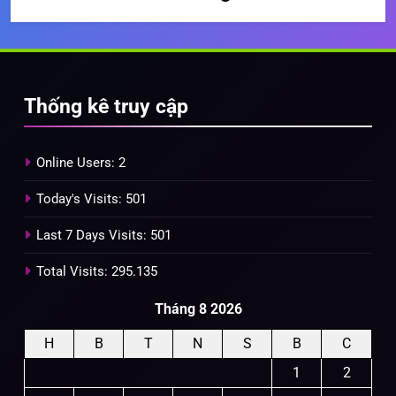
Thống kê truy cập
Online Users:
2
Today's Visits:
501
Last 7 Days Visits:
501
Total Visits:
295.135
Tháng 8 2026
H
B
T
N
S
B
C
1
2