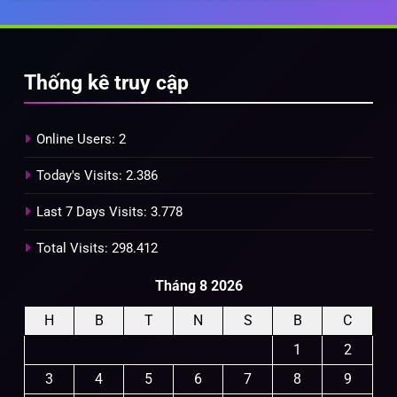
Thống kê truy cập
Online Users:
2
Today's Visits:
2.386
Last 7 Days Visits:
3.778
Total Visits:
298.412
Tháng 8 2026
H
B
T
N
S
B
C
1
2
3
4
5
6
7
8
9