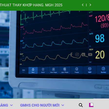
THUẬT THAY KHỚP HÁNG. MGH 2025
XAMIC VÀO TỦY SỐNG. BARASH 2025
NHÂN TRONG PHẪU THUẬT. MGH 2025
 (WHO Surgical Safety Checklist 2008)
C
THUẬT THAY KHỚP HÁNG. MGH 2025
XAMIC VÀO TỦY SỐNG. BARASH 2025
NHÂN TRONG PHẪU THUẬT. MGH 2025
SÀNG
GMHS CHO NGƯỜI MỚI