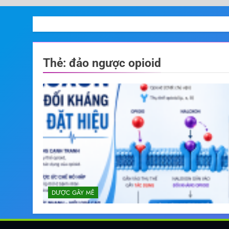
Thẻ:
đảo ngược opioid
DƯỢC GÂY MÊ