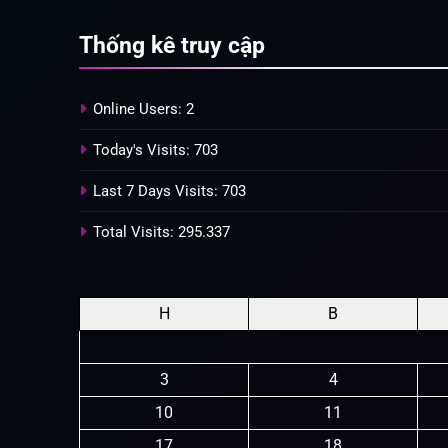
Thống kê truy cập
Online Users:
2
Today's Visits:
703
Last 7 Days Visits:
703
Total Visits:
295.337
H
B
3
4
10
11
17
18