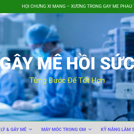
HỘI CHỨNG XI MĂNG – XƯƠNG TRONG GÂY MÊ PHẪU 
TIÊM NHẦM ACID TRANE
QUY TRÌNH THEO DÕI BỆNH 
Bảng kiểm An toàn Phẫu thuật của Tổ chức Y tế Thế giới
GÂY MÊ HỒI SỨ
HỘI CHỨNG XI MĂNG – XƯƠNG TRONG GÂY MÊ PHẪU 
TIÊM NHẦM ACID TRANE
Từng Bước Để Tốt Hơn
QUY TRÌNH THEO DÕI BỆNH 
 LÝ & GÂY MÊ
MÁY MÓC TRONG GM
KỸ NĂNG LÂM 