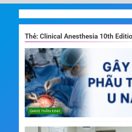
Thẻ:
Clinical Anesthesia 10th Editi
GMHS THẦN KINH