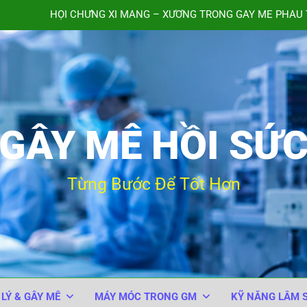
HỘI CHỨNG XI MĂNG – XƯƠNG TRONG GÂY MÊ PHẪU 
TIÊM NHẦM ACID TRANE
QUY TRÌNH THEO DÕI BỆNH 
Bảng kiểm An toàn Phẫu thuật của Tổ chức Y tế Thế giới
GÂY MÊ HỒI SỨ
HỘI CHỨNG XI MĂNG – XƯƠNG TRONG GÂY MÊ PHẪU 
TIÊM NHẦM ACID TRANE
Từng Bước Để Tốt Hơn
QUY TRÌNH THEO DÕI BỆNH 
 LÝ & GÂY MÊ
MÁY MÓC TRONG GM
KỸ NĂNG LÂM 