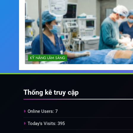
KỸ NĂNG LÂM SÀNG
Thống kê truy cập
Online Users:
7
Today's Visits:
395