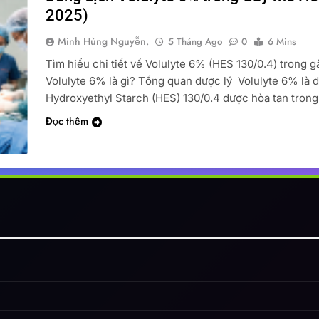
2025)
Minh Hùng Nguyễn.
5 Tháng Ago
0
6 Mins
Tìm hiểu chi tiết về Volulyte 6% (HES 130/0.4) trong g
Volulyte 6% là gì? Tổng quan dược lý Volulyte 6% là 
Hydroxyethyl Starch (HES) 130/0.4 được hòa tan trong
Đọc thêm