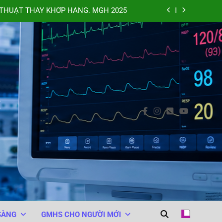
THUẬT THAY KHỚP HÁNG. MGH 2025
XAMIC VÀO TỦY SỐNG. BARASH 2025
NHÂN TRONG PHẪU THUẬT. MGH 2025
 (WHO Surgical Safety Checklist 2008)
C
THUẬT THAY KHỚP HÁNG. MGH 2025
XAMIC VÀO TỦY SỐNG. BARASH 2025
NHÂN TRONG PHẪU THUẬT. MGH 2025
SÀNG
GMHS CHO NGƯỜI MỚI