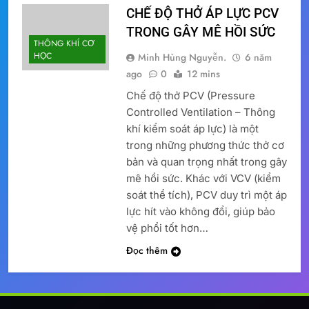
CHẾ ĐỘ THỞ ÁP LỰC PCV
TRONG GÂY MÊ HỒI SỨC
THÔNG KHÍ CƠ
HỌC
Minh Hùng Nguyễn.
6 năm
ago
0
12 mins
Chế độ thở PCV (Pressure
Controlled Ventilation – Thông
khí kiểm soát áp lực) là một
trong những phương thức thở cơ
bản và quan trọng nhất trong gây
mê hồi sức. Khác với VCV (kiểm
soát thể tích), PCV duy trì một áp
lực hít vào không đổi, giúp bảo
vệ phổi tốt hơn…
Đọc thêm