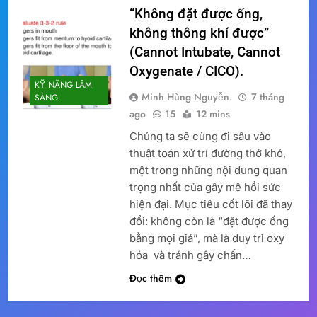
“Không đặt được ống,
không thông khí được”
(Cannot Intubate, Cannot
Oxygenate / CICO).
KỸ NĂNG LÂM
Minh Hùng Nguyễn.
7 tháng
SÀNG
ago
15
12 mins
Chúng ta sẽ cùng đi sâu vào
thuật toán xử trí đường thở khó,
một trong những nội dung quan
trọng nhất của gây mê hồi sức
hiện đại. Mục tiêu cốt lõi đã thay
đổi: không còn là “đặt được ống
bằng mọi giá”, mà là duy trì oxy
hóa và tránh gây chấn…
Đọc thêm