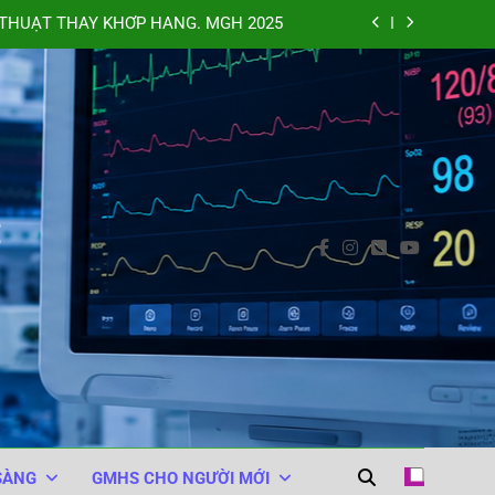
THUẬT THAY KHỚP HÁNG. MGH 2025
XAMIC VÀO TỦY SỐNG. BARASH 2025
NHÂN TRONG PHẪU THUẬT. MGH 2025
 (WHO Surgical Safety Checklist 2008)
C
THUẬT THAY KHỚP HÁNG. MGH 2025
XAMIC VÀO TỦY SỐNG. BARASH 2025
NHÂN TRONG PHẪU THUẬT. MGH 2025
SÀNG
GMHS CHO NGƯỜI MỚI