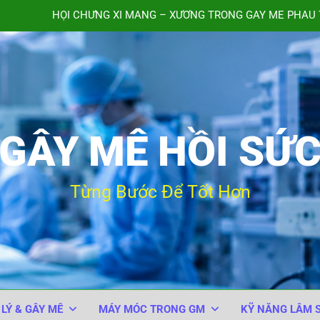
HỘI CHỨNG XI MĂNG – XƯƠNG TRONG GÂY MÊ PHẪU 
TIÊM NHẦM ACID TRANE
QUY TRÌNH THEO DÕI BỆNH 
Bảng kiểm An toàn Phẫu thuật của Tổ chức Y tế Thế giới
GÂY MÊ HỒI SỨ
HỘI CHỨNG XI MĂNG – XƯƠNG TRONG GÂY MÊ PHẪU 
TIÊM NHẦM ACID TRANE
Từng Bước Để Tốt Hơn
QUY TRÌNH THEO DÕI BỆNH 
 LÝ & GÂY MÊ
MÁY MÓC TRONG GM
KỸ NĂNG LÂM 