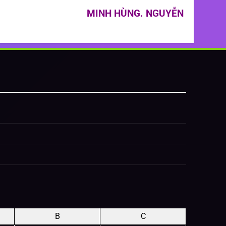
MINH HÙNG. NGUYỄN
B
C