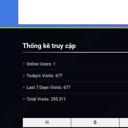
Thống kê truy cập
Online Users:
1
Today's Visits:
677
Last 7 Days Visits:
677
Total Visits:
295.311
H
B