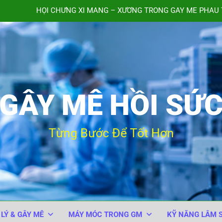
HỘI CHỨNG XI MĂNG – XƯƠNG TRONG GÂY MÊ PHẪU 
TIÊM NHẦM ACID TRANE
QUY TRÌNH THEO DÕI BỆNH 
Bảng kiểm An toàn Phẫu thuật của Tổ chức Y tế Thế giới
GÂY MÊ HỒI SỨ
HỘI CHỨNG XI MĂNG – XƯƠNG TRONG GÂY MÊ PHẪU 
TIÊM NHẦM ACID TRANE
Từng Bước Để Tốt Hơn
QUY TRÌNH THEO DÕI BỆNH 
 LÝ & GÂY MÊ
MÁY MÓC TRONG GM
KỸ NĂNG LÂM 