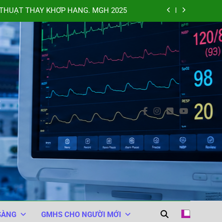
THUẬT THAY KHỚP HÁNG. MGH 2025
XAMIC VÀO TỦY SỐNG. BARASH 2025
NHÂN TRONG PHẪU THUẬT. MGH 2025
 (WHO Surgical Safety Checklist 2008)
C
THUẬT THAY KHỚP HÁNG. MGH 2025
XAMIC VÀO TỦY SỐNG. BARASH 2025
NHÂN TRONG PHẪU THUẬT. MGH 2025
SÀNG
GMHS CHO NGƯỜI MỚI