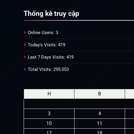
Thống kê truy cập
Online Users:
3
Today's Visits:
419
Last 7 Days Visits:
419
Total Visits:
295.053
H
B
3
4
10
11
17
18